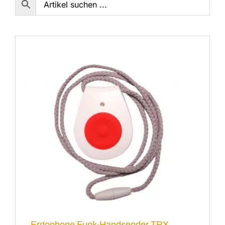
Ergophone Funk-Handsender TRX