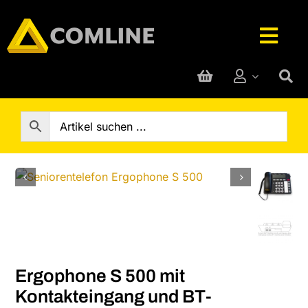
Skip
to
Togg
content
Navig
Technik-Service
Rufanlage
Telefone
Hersteller
Ergophone S 500 mit
Support
Kontakteingang und BT-