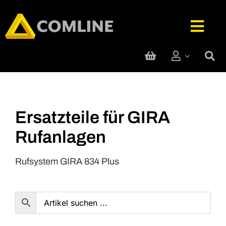
Skip
to
Togg
content
Navig
Technik-Service
Rufanlage
Ersatzteile für GIRA
Rufanlagen
Telefone
Rufsystem GIRA 834 Plus
Hersteller
Support