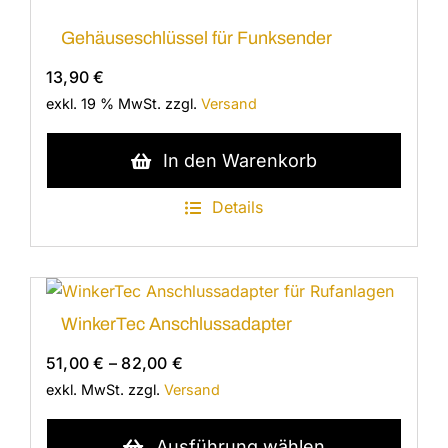
Gehäuseschlüssel für Funksender
13,90
€
exkl. 19 % MwSt.
zzgl.
Versand
In den Warenkorb
Details
WinkerTec Anschlussadapter
51,00
€
–
82,00
€
exkl. MwSt.
zzgl.
Versand
Dieses
Ausführung wählen