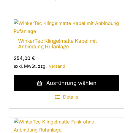
mehrere
Varianten
auf.
Die
Optionen
WinkerTec Klingelmatte Kabel mit
können
Anbindung Rufanlage
auf
254,00
€
der
exkl. MwSt.
zzgl.
Versand
Produktseite
gewählt
Dieses
Ausführung wählen
werden
Produkt
weist
Details
mehrere
Varianten
auf.
Die