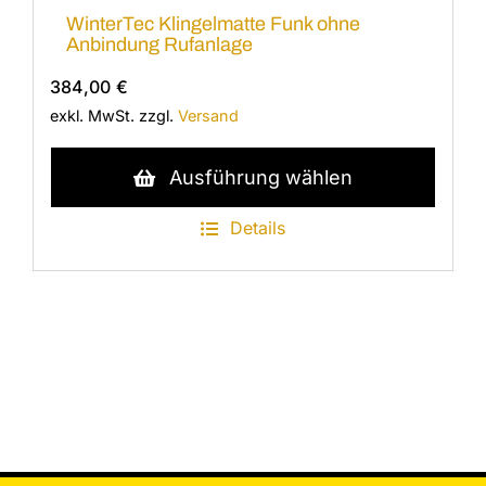
Optionen
WinterTec Klingelmatte Funk ohne
können
Anbindung Rufanlage
auf
384,00
€
der
exkl. MwSt.
zzgl.
Versand
Produktseite
gewählt
Dieses
Ausführung wählen
werden
Produkt
weist
Details
mehrere
Varianten
auf.
Die
Optionen
können
auf
der
Produktseite