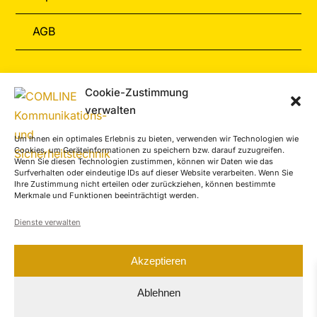
AGB
Informationen
Cookie-Zustimmung
verwalten
Zahlungarten
Um Ihnen ein optimales Erlebnis zu bieten, verwenden wir Technologien wie
Versand & Retoure
Cookies, um Geräteinformationen zu speichern bzw. darauf zuzugreifen.
Wenn Sie diesen Technologien zustimmen, können wir Daten wie das
Surfverhalten oder eindeutige IDs auf dieser Website verarbeiten. Wenn Sie
Service-Center
Ihre Zustimmung nicht erteilen oder zurückziehen, können bestimmte
Merkmale und Funktionen beeinträchtigt werden.
Kontakt
Dienste verwalten
Akzeptieren
Ablehnen
COMLINE Infobroschüre