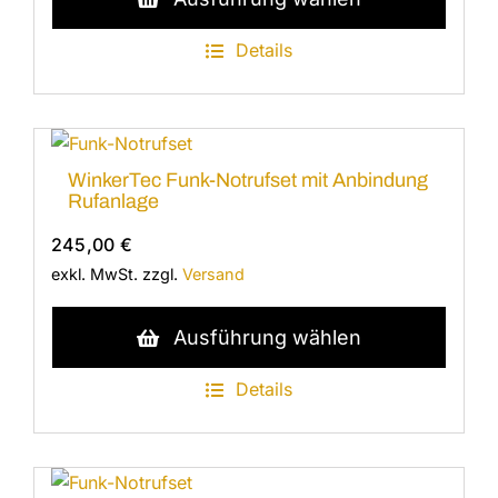
Produkt
weist
Details
mehrere
Varianten
auf.
Die
WinkerTec Funk-Notrufset mit Anbindung
Optionen
Rufanlage
können
245,00
€
auf
exkl. MwSt.
zzgl.
Versand
der
Produktseite
Dieses
Ausführung wählen
gewählt
Produkt
werden
weist
Details
mehrere
Varianten
auf.