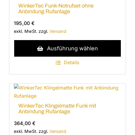
Die
WinkerTec Funk-Notrufset ohne
Optionen
Anbindung Rufanlage
können
195,00
€
auf
exkl. MwSt.
zzgl.
Versand
der
Produktseite
Dieses
Ausführung wählen
gewählt
Produkt
werden
weist
Details
mehrere
Varianten
auf.
Die
Optionen
WinkerTec Klingelmatte Funk mit
können
Anbindung Rufanlage
auf
364,00
€
der
exkl. MwSt.
zzgl.
Versand
Produktseite