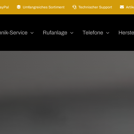
ayPal
Umfangreiches Sortiment
Technischer Support
Arti
nik-Service
Rufanlage
Telefone
Herste