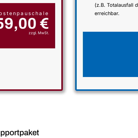
(z.B. Totalausfall
erreichbar.
ostenpauschale
59,00 €
zzgl. MwSt.
upportpaket