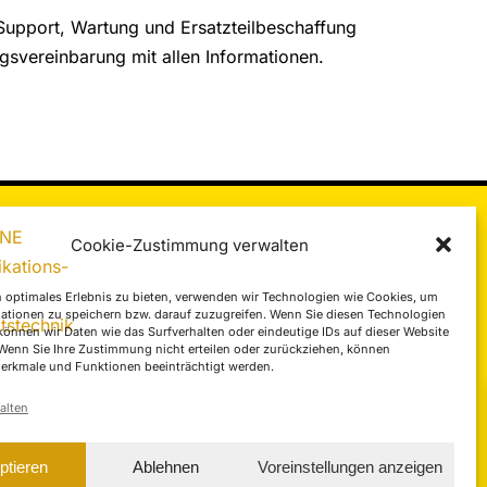
Support, Wartung und Ersatzteilbeschaffung
ngsvereinbarung mit allen Informationen.
Cookie-Zustimmung verwalten
 optimales Erlebnis zu bieten, verwenden wir Technologien wie Cookies, um
ationen zu speichern bzw. darauf zuzugreifen. Wenn Sie diesen Technologien
COMLINE Infobroschüre
önnen wir Daten wie das Surfverhalten oder eindeutige IDs auf dieser Website
 Wenn Sie Ihre Zustimmung nicht erteilen oder zurückziehen, können
erkmale und Funktionen beeinträchtigt werden.
alten
ptieren
Ablehnen
Voreinstellungen anzeigen