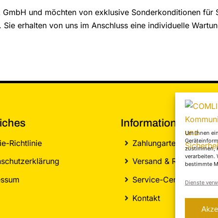
ik GmbH und möchten von exklusive Sonderkonditionen für 
. Sie erhalten von uns im Anschluss eine individuelle Wartu
iches
Informationen
Um Ihnen ein
Geräteinform
e-Richtlinie
Zahlungarten
zustimmen, k
verarbeiten.
schutzerklärung
Versand & Retoure
bestimmte M
essum
Service-Center
Dienste verw
Kontakt
Akze