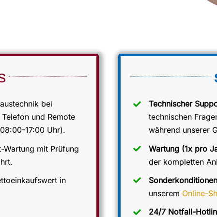
S
austechnik bei
Technischer Suppo
r Telefon und Remote
technischen Frage
08:00-17:00 Uhr).
während unserer G
t-Wartung mit Prüfung
Wartung (1x pro Ja
hrt.
der kompletten Anl
toeinkaufswert in
Sonderkonditione
unserem
Online-S
24/7 Notfall-Hotlin