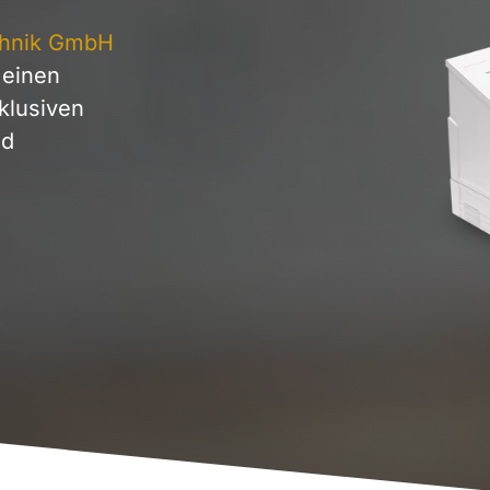
chnik GmbH
 einen
xklusiven
nd