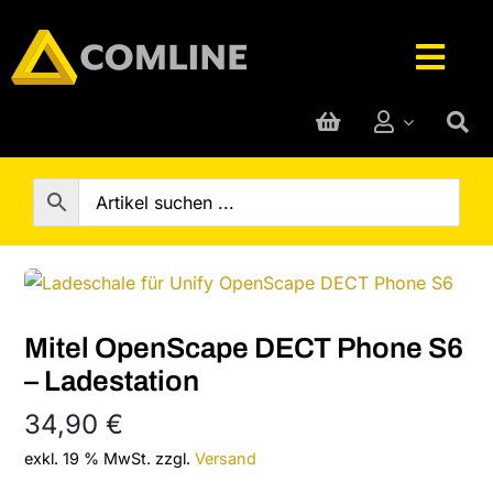
Skip
to
Togg
content
Navig
Technik-Service
Rufanlage
Telefone
Mitel OpenScape DECT Phone S6
Hersteller
– Ladestation
34,90
€
Support
exkl. 19 % MwSt.
zzgl.
Versand