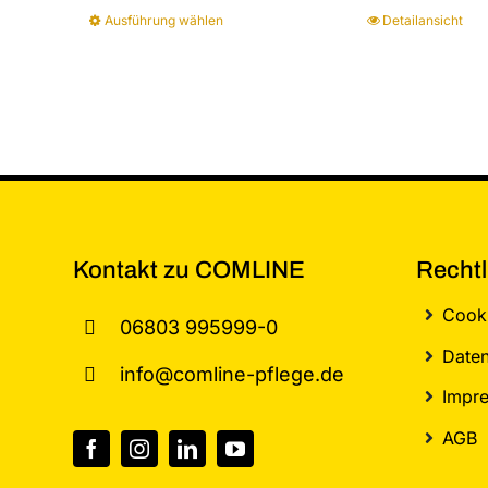
Ausführung wählen
Detailansicht
Dieses
Produkt
weist
mehrere
Varianten
auf.
Die
Optionen
können
Kontakt zu COMLINE
Rechtl
auf
Cooki
der
06803 995999-0
Produktseite
Daten
info@comline-pflege.de
gewählt
Impr
werden
AGB