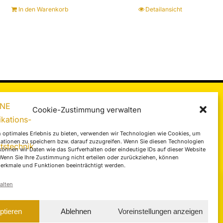
In den Warenkorb
Detailansicht
Cookie-Zustimmung verwalten
 optimales Erlebnis zu bieten, verwenden wir Technologien wie Cookies, um
ationen zu speichern bzw. darauf zuzugreifen. Wenn Sie diesen Technologien
COMLINE Infobroschüre
önnen wir Daten wie das Surfverhalten oder eindeutige IDs auf dieser Website
 Wenn Sie Ihre Zustimmung nicht erteilen oder zurückziehen, können
erkmale und Funktionen beeinträchtigt werden.
alten
ptieren
Ablehnen
Voreinstellungen anzeigen