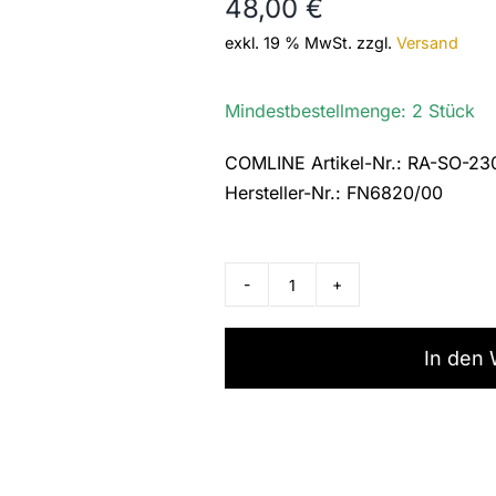
48,00
€
exkl. 19 % MwSt.
zzgl.
Versand
Mindestbestellmenge: 2 Stück
COMLINE Artikel-Nr.: RA-SO-23
Hersteller-Nr.: FN6820/00
Tetronik
Ruf-/Abstelltaster
mit
In den
IMA,
FN6820/00
Menge