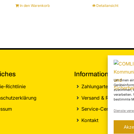
In den Warenkorb
Detailansicht
iches
Informationen
Um Ihnen ein
Geräteinform
e-Richtlinie
Zahlungarten
zustimmen, k
verarbeiten.
schutzerklärung
Versand & Retoure
bestimmte M
essum
Service-Center
Dienste verw
Kontakt
Akze