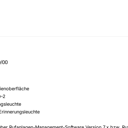
0/00
lienoberfläche
v-2
ngsleuchte
 Erinnerungsleuchte
e über Rufanlagen-Management-Software Version 7.x bzw. 