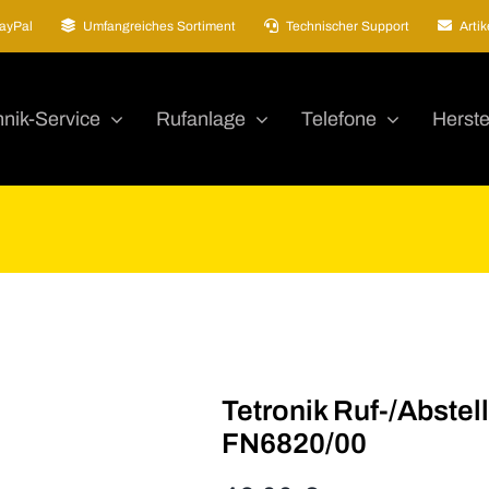
ayPal
Umfangreiches Sortiment
Technischer Support
Arti
nik-Service
Rufanlage
Telefone
Herste
Tetronik Ruf-/Abstell
FN6820/00