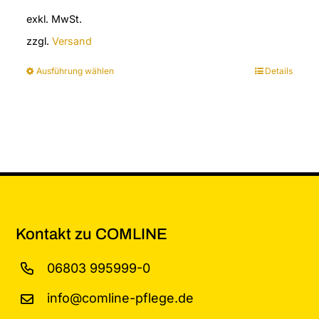
auf
exkl. MwSt.
der
zzgl.
Versand
Produktseite
gewählt
Ausführung wählen
Details
Dieses
werden
Produkt
weist
mehrere
Varianten
auf.
Die
Optionen
können
Kontakt zu COMLINE
auf
der
06803 995999-0
Produktseite
info@comline-pflege.de
gewählt