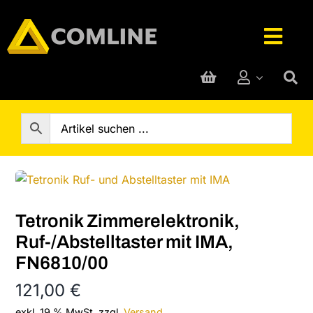
Skip
to
Togg
content
Navig
Technik-Service
Rufanlage
Telefone
Tetronik Zimmerelektronik,
Hersteller
Ruf-/Abstelltaster mit IMA,
FN6810/00
Support
121,00
€
exkl. 19 % MwSt.
zzgl.
Versand