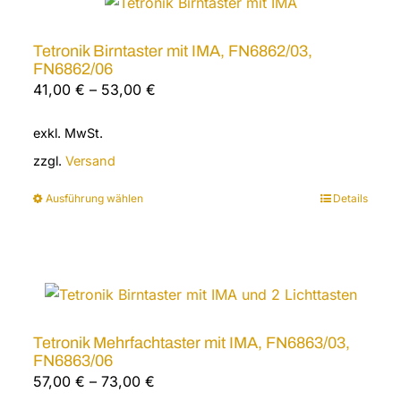
Tetronik Birntaster mit IMA, FN6862/03,
FN6862/06
41,00
€
–
53,00
€
exkl. MwSt.
zzgl.
Versand
Ausführung wählen
Details
Dieses
Produkt
weist
mehrere
Varianten
auf.
Tetronik Mehrfachtaster mit IMA, FN6863/03,
Die
FN6863/06
Optionen
57,00
€
–
73,00
€
können