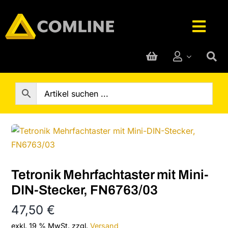
Skip
to
Togg
content
Navig
Technik-Service
Rufanlage
Telefone
Hersteller
Tetronik Mehrfachtaster mit Mini-
DIN-Stecker, FN6763/03
Support
47,50
€
exkl. 19 % MwSt.
zzgl.
Versand