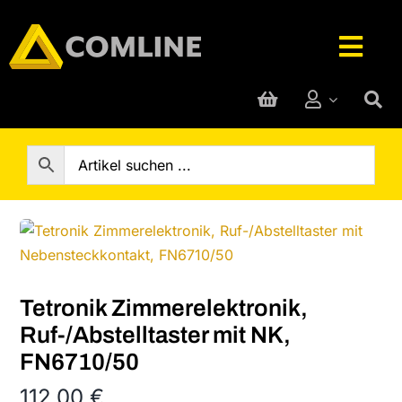
Skip
to
Togg
content
Navig
Technik-Service
Rufanlage
Telefone
Hersteller
Tetronik Zimmerelektronik,
Ruf-/Abstelltaster mit NK,
FN6710/50
Support
112,00
€