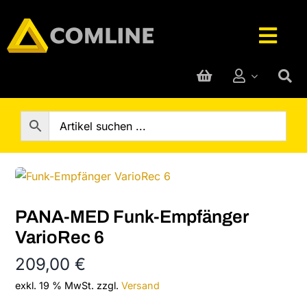
Skip
to
Togg
content
Navig
Technik-Service
Rufanlage
Telefone
PANA-MED Funk-Empfänger
Hersteller
VarioRec 6
209,00
€
Support
exkl. 19 % MwSt.
zzgl.
Versand