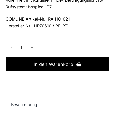
Rufeinheit
mit Ruftaste, Finde-/Beruhigungslicht rot.
Rufsystem: hospicall P7
COMLINE Artikel-Nr.: RA-HO-021
Hersteller-Nr.: HP70610 / RE-RT
hospicall
Ruftaster,
HP70610
In den Warenkorb
Menge
Beschreibung