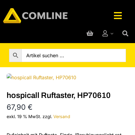
Skip
to
Togg
content
Navig
Technik-Service
Rufanlage
Telefone
hospicall Ruftaster, HP70610
Hersteller
67,90
€
exkl. 19 % MwSt.
zzgl.
Versand
Support