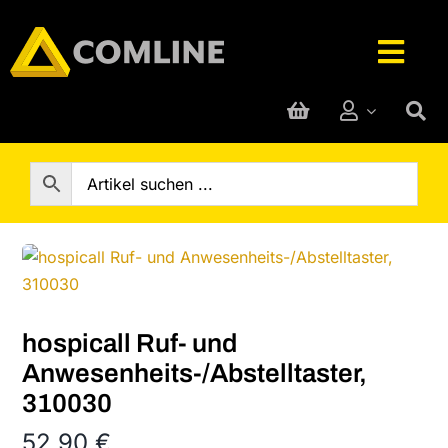
Skip
to
Togg
content
Navig
Technik-Service
Rufanlage
Telefone
Hersteller
hospicall Ruf- und
Anwesenheits-/Abstelltaster,
310030
Support
52,90
€