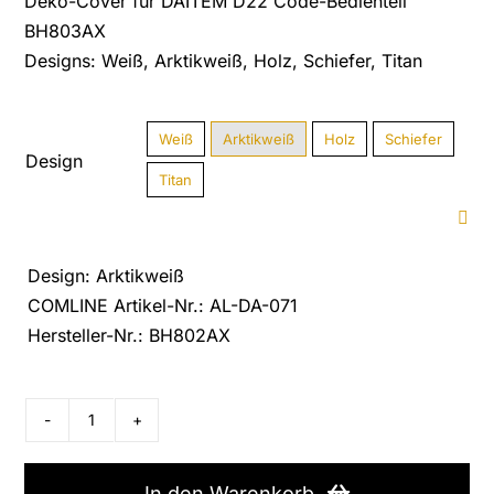
Deko-Cover für DAITEM D22 Code-Bedienteil
BH803AX
Designs: Weiß, Arktikweiß, Holz, Schiefer, Titan

Weiß
Arktikweiß
Holz
Schiefer
Design
Titan
Design: Arktikweiß
COMLINE Artikel-Nr.: AL-DA-071
Hersteller-Nr.: BH802AX
DAITEM
D22
Deko-
In den Warenkorb