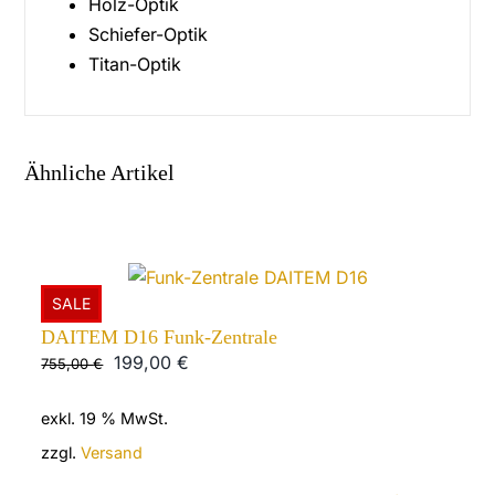
Holz-Optik
Schiefer-Optik
Titan-Optik
Ähnliche Artikel
SALE
DAITEM D16 Funk-Zentrale
Ursprünglicher
Aktueller
199,00
€
755,00
€
Preis
Preis
exkl. 19 % MwSt.
war:
ist:
755,00 €
199,00 €.
zzgl.
Versand