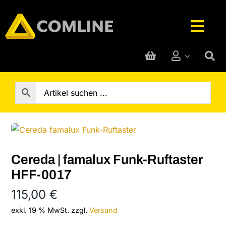
Skip
to
Togg
content
Navig
Technik-Service
Rufanlage
Telefone
Cereda | famalux Funk-Ruftaster
Hersteller
HFF-0017
115,00
€
Support
exkl. 19 % MwSt.
zzgl.
Versand