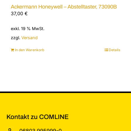
Ackermann Honeywell – Abstelltaster, 73090B
37,00
€
exkl. 19 % MwSt.
zzgl.
Versand
In den Warenkorb
Details
Kontakt zu COMLINE
06803 995999-0