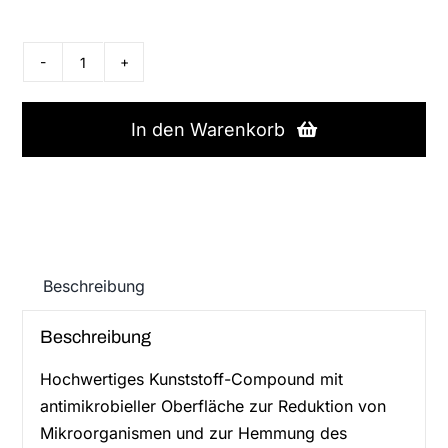
Ackermann
Honeywell
-
In den Warenkorb
Abdeckplatte
für
Ruf-/Abstelleinheit,
88885C3
Menge
Beschreibung
Beschreibung
Hochwertiges Kunststoff-Compound mit
antimikrobieller Oberfläche zur Reduktion von
Mikroorganismen und zur Hemmung des