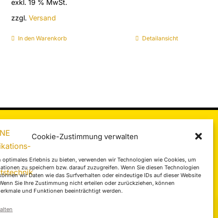
exkl. 19 % MwSt.
zzgl.
Versand
In den Warenkorb
Detailansicht
Cookie-Zustimmung verwalten
 optimales Erlebnis zu bieten, verwenden wir Technologien wie Cookies, um
ationen zu speichern bzw. darauf zuzugreifen. Wenn Sie diesen Technologien
COMLINE Infobroschüre
önnen wir Daten wie das Surfverhalten oder eindeutige IDs auf dieser Website
 Wenn Sie Ihre Zustimmung nicht erteilen oder zurückziehen, können
erkmale und Funktionen beeinträchtigt werden.
alten