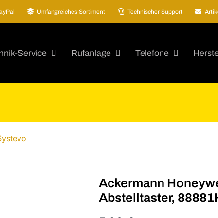
ayPal
Umfangreiches Sortiment
Technischer Support
Arti
hnik-Service
Rufanlage
Telefone
Herste
Ackermann Honeywell
Abstelltaster, 8888