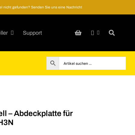
kel nicht gefunden? Senden Sie uns eine Nachricht
ller
Support
 – Abdeckplatte für
1H3N