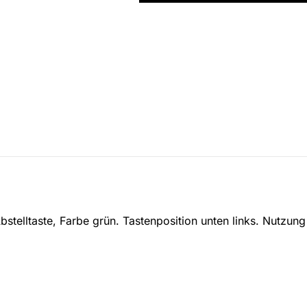
Abdeckplatte
für
Abstelltaster,
88881H3N
Menge
Abstelltaste, Farbe grün. Tastenposition unten links. Nutzu