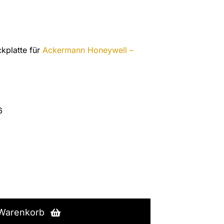
kplatte für
Ackermann Honeywell –
6
 Warenkorb