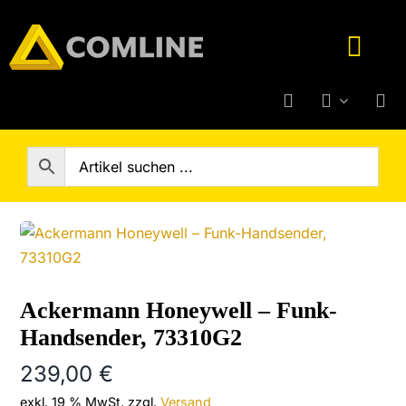
Skip
to
Toggl
content
Navig
Technik-Service
Rufanlage
Telefone
Hersteller
Ackermann Honeywell – Funk-
Handsender, 73310G2
Support
239,00
€
exkl. 19 % MwSt.
zzgl.
Versand