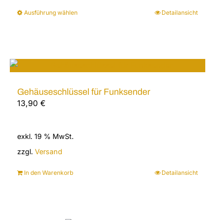
Ausführung wählen
Detailansicht
Dieses
Produkt
weist
mehrere
Varianten
auf.
Gehäuseschlüssel für Funksender
Die
13,90
€
Optionen
können
auf
exkl. 19 % MwSt.
der
zzgl.
Versand
Produktseite
gewählt
In den Warenkorb
Detailansicht
werden