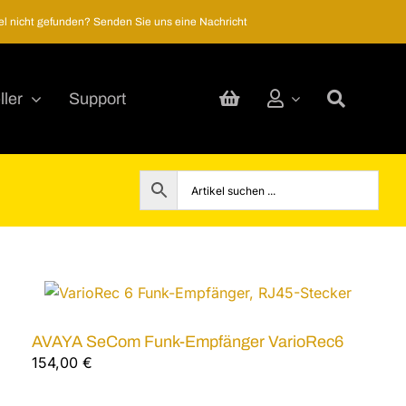
kel nicht gefunden? Senden Sie uns eine Nachricht
ller
Support
AVAYA SeCom Funk-Empfänger VarioRec6
154,00
€