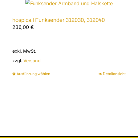
hospicall Funksender 312030, 312040
236,00
€
exkl. MwSt.
zzgl.
Versand
Ausführung wählen
Detailansicht
Dieses
Produkt
weist
mehrere
Varianten
auf.
Die
Optionen