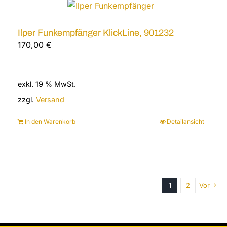
Ilper Funkempfänger KlickLine, 901232
170,00
€
exkl. 19 % MwSt.
zzgl.
Versand
In den Warenkorb
Detailansicht
1
2
Vor