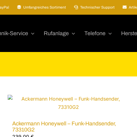
ayPal
Umfangreiches Sortiment
Technischer Support
Arti
nik-Service
Rufanlage
Telefone
Herste
Ackermann Honeywell – Funk-Handsender,
73310G2
239,00
€