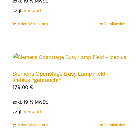
exkl. 19 % MwSt.
war:
ist:
258,00 €
99,00 €.
zzgl.
Versand
In den Warenkorb
Detailansicht
Siemens Openstage Busy Lamp Field –
Iceblue *gebraucht*
179,00
€
exkl. 19 % MwSt.
zzgl.
Versand
In den Warenkorb
Detailansicht