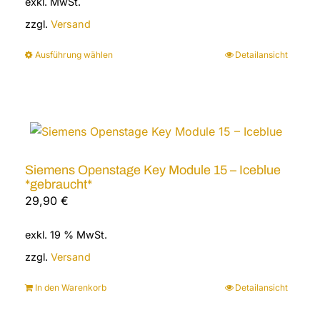
exkl. MwSt.
war:
ist:
41,00 €
34,90 €.
zzgl.
Versand
Ausführung wählen
Detailansicht
Dieses
Produkt
weist
mehrere
Varianten
auf.
Siemens Openstage Key Module 15 – Iceblue
Die
*gebraucht*
Optionen
29,90
€
können
auf
exkl. 19 % MwSt.
der
zzgl.
Versand
Produktseite
gewählt
In den Warenkorb
Detailansicht
werden