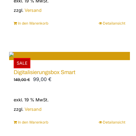
exkl. 19 % MwSt.
war:
ist:
755,00 €
199,00 €.
zzgl.
Versand
In den Warenkorb
Detailansicht
SALE
Digitalisierungsbox Smart
Ursprünglicher
Aktueller
99,00
€
149,00
€
Preis
Preis
war:
ist:
exkl. 19 % MwSt.
149,00 €
99,00 €.
zzgl.
Versand
In den Warenkorb
Detailansicht