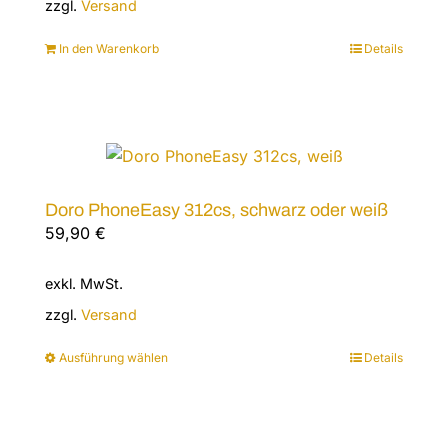
zzgl.
Versand
In den Warenkorb
Details
Doro PhoneEasy 312cs, schwarz oder weiß
59,90
€
exkl. MwSt.
zzgl.
Versand
Ausführung wählen
Details
Dieses
Produkt
weist
mehrere