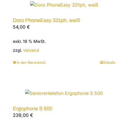
Varianten
auf.
Doro PhoneEasy 331ph, weiß
Die
54,00
€
Optionen
können
exkl. 19 % MwSt.
auf
zzgl.
Versand
der
Produktseite
In den Warenkorb
Details
gewählt
werden
Ergophone S 500
239,00
€